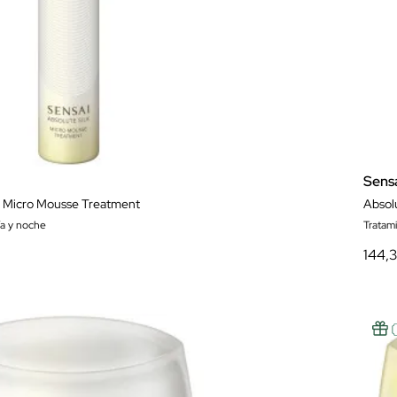
Sens
k Micro Mousse Treatment
Absolu
ía y noche
Tratam
144,