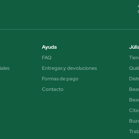
Ayuda
Júli
FAQ
Tien
iales
Entregas y devoluciones
Qui
Formas de pago
Dist
Contacto
Bea
Bea
Cita
Buzó
Trab