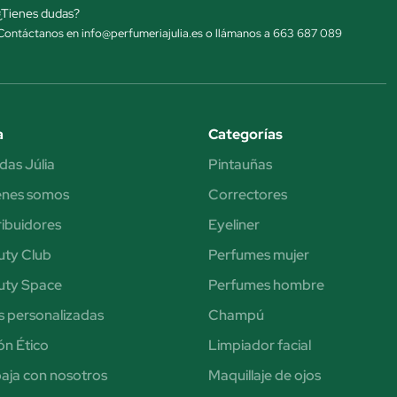
¿Tienes dudas?
Contáctanos en info@perfumeriajulia.es o llámanos a 663 687 089
a
Categorías
das Júlia
Pintauñas
énes somos
Correctores
ribuidores
Eyeliner
uty Club
Perfumes mujer
uty Space
Perfumes hombre
s personalizadas
Champú
n Ético
Limpiador facial
aja con nosotros
Maquillaje de ojos