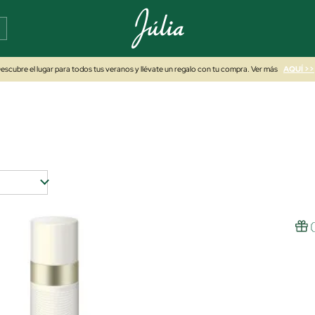
escubre el lugar para todos tus veranos y llévate un regalo con tu compra. Ver más
AQUÍ >>