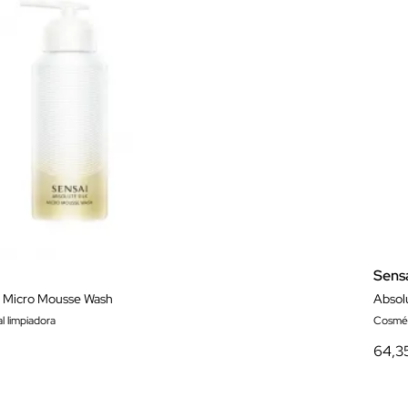
Sens
k Micro Mousse Wash
Absolu
l limpiadora
Cosméti
64,3