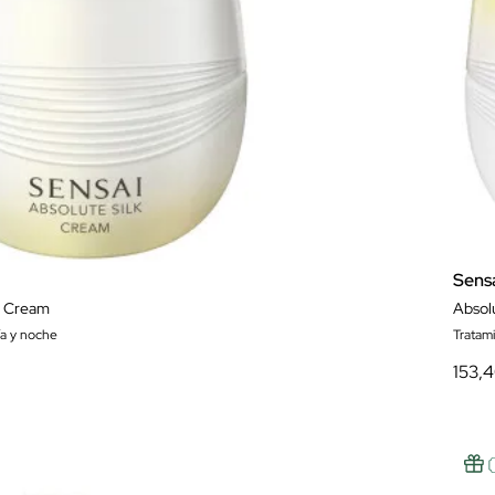
Sens
k Cream
Absolu
ía y noche
Tratam
153,