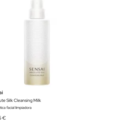
ai
te Silk Cleansing Milk
ca facial limpiadora
5 €