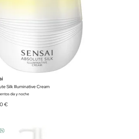
ai
te Silk Illuminative Cream
ientos día y noche
40 €