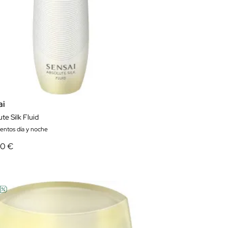
ai
te Silk Fluid
ientos día y noche
30 €