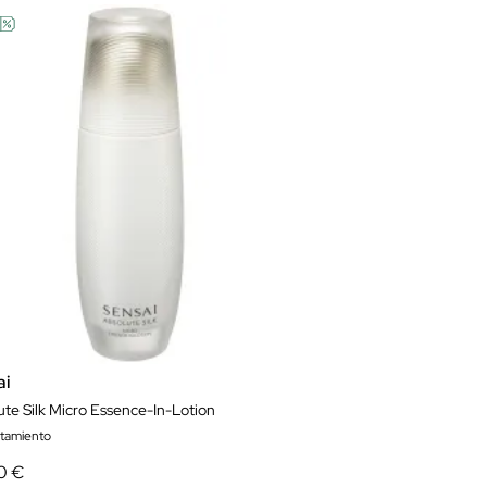
ai
ute Silk Micro Essence-In-Lotion
atamiento
0 €