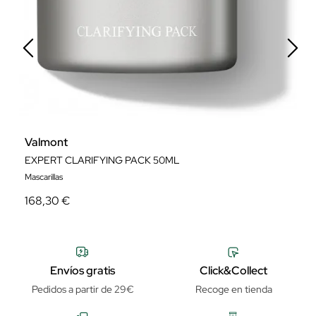
Valmont
N
EXPERT CLARIFYING PACK 50ML
Mascarillas
Tr
168,30 €
5
Envíos gratis
Click&Collect
Pedidos a partir de 29€
Recoge en tienda