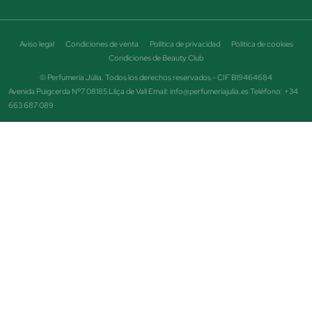
Aviso legal
Condiciones de venta
Política de privacidad
Política de cookies
Condiciones de Beauty Club
© Perfumería Júlia. Todos los derechos reservados - CIF B19464684
Avenida Puigcerda Nº7 08185 Lliça de Vall Email: info@perfumeriajulia.es Teléfono: +34
663 687 089