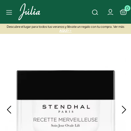
0
Descubre el lugar para todos tus veranos y llévate un regalo con tu compra. Ver más
AQUÍ>>