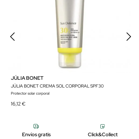
JÚLIA BONET
A
JÚLIA BONET CREMA SOL CORPORAL SPF30
N
Protector solar corporal
Pr
16,12 €
1
Envíos gratis
Click&Collect