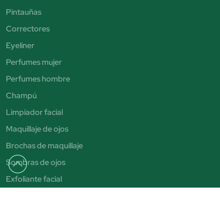
Pintauñas
Correctores
Eyeliner
Perfumes mujer
Perfumes hombre
Champú
Limpiador facial
Maquillaje de ojos
Brochas de maquillaje
Sombras de ojos
Exfoliante facial
Autobronceadores
Pintalabios